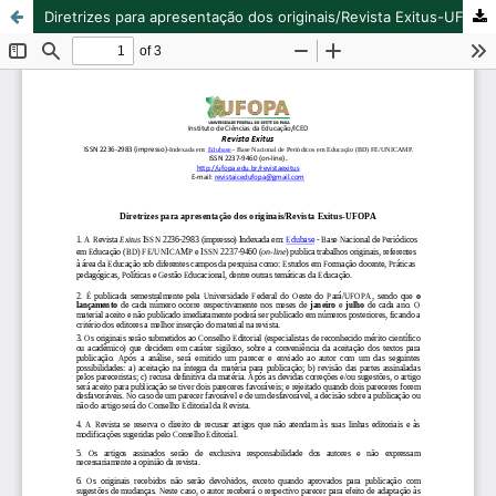
Diretrizes para apresentação dos originais/Revista Exitus-UFOPA