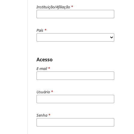
Instituição/Afiliação
*
País
*
Acesso
E-mail
*
Usuário
*
Senha
*