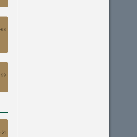
-68
-99
-51