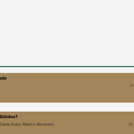
dade
11
 Sólidos?
, Carla Gracy Ribeiro Meneses
30