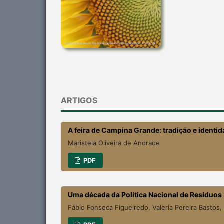
ARTIGOS
A feira de Campina Grande: tradição e identi
Maristela Oliveira de Andrade
PDF
Uma década da Política Nacional de Resíduos
Fábio Fonseca Figueiredo, Valeria Pereira Bastos