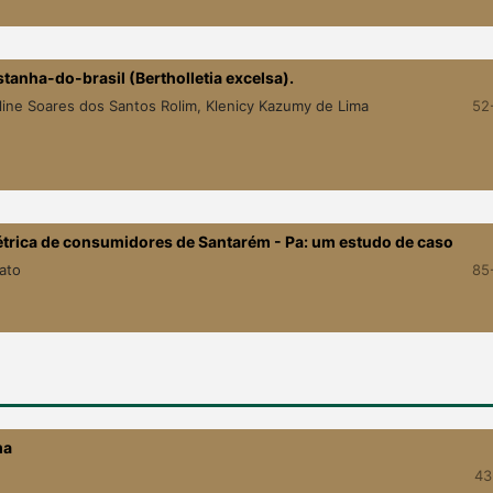
stanha-do-brasil (Bertholletia excelsa).
arline Soares dos Santos Rolim, Klenicy Kazumy de Lima
52
étrica de consumidores de Santarém - Pa: um estudo de caso
ato
85
ma
43