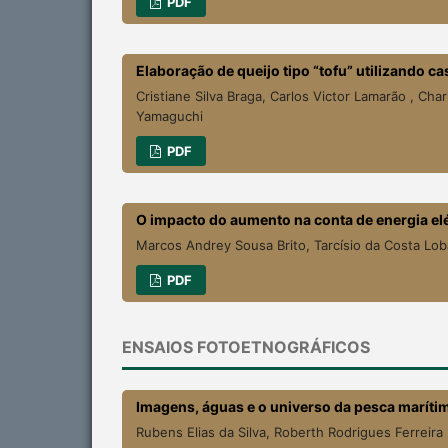
PDF
Elaboração de queijo tipo “tofu” utilizando ca
Cristiane Silva Braga, Carlos Victor Lamarão , Ch
Yamaguchi
PDF
O impacto do aumento na conta de energia el
Marcos Andrey Sousa Brito, Tarcísio da Costa Lob
PDF
ENSAIOS FOTOETNOGRÁFICOS
Imagens, águas e o universo da pesca maríti
Rubens Elias da Silva, Roberth Rodrigues Ferreira