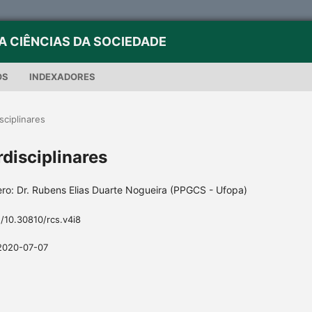
A CIÊNCIAS DA SOCIEDADE
OS
INDEXADORES
sciplinares
rdisciplinares
ro: Dr. Rubens Elias Duarte Nogueira (PPGCS - Ufopa)
g/10.30810/rcs.v4i8
2020-07-07