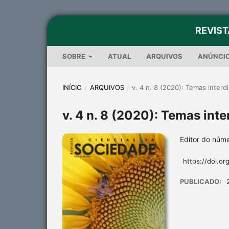
REVIST
SOBRE
ATUAL
ARQUIVOS
ANÚNCI
INÍCIO
/
ARQUIVOS
/
v. 4 n. 8 (2020): Temas interdi
v. 4 n. 8 (2020): Temas inte
Editor do núme
https://doi.or
PUBLICADO: