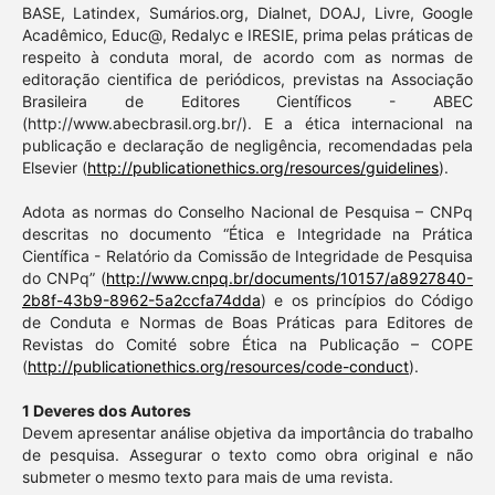
BASE, Latindex, Sumários.org, Dialnet, DOAJ, Livre, Google
Acadêmico, Educ@, Redalyc e IRESIE, prima pelas práticas de
respeito à conduta moral, de acordo com as normas de
editoração cientifica de periódicos, previstas na Associação
Brasileira de Editores Científicos - ABEC
(http://www.abecbrasil.org.br/). E a ética internacional na
publicação e declaração de negligência, recomendadas pela
Elsevier (
http://publicationethics.org/resources/guidelines
).
Adota as normas do Conselho Nacional de Pesquisa – CNPq
descritas no documento “Ética e Integridade na Prática
Científica - Relatório da Comissão de Integridade de Pesquisa
do CNPq” (
http://www.cnpq.br/documents/10157/a8927840-
2b8f-43b9-8962-5a2ccfa74dda
) e os princípios do Código
de Conduta e Normas de Boas Práticas para Editores de
Revistas do Comité sobre Ética na Publicação – COPE
(
http://publicationethics.org/resources/code-conduct
).
1 Deveres dos Autores
Devem apresentar análise objetiva da importância do trabalho
de pesquisa. Assegurar o texto como obra original e não
submeter o mesmo texto para mais de uma revista.