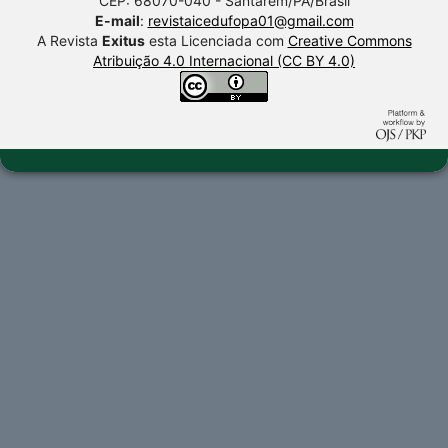
CEP: 68070-040 - Santarém/PA/Brasil
E-mail
:
revistaicedufopa01@gmail.com
A Revista
Exitus
esta Licenciada com
Creative Commons
Atribuição 4.0 Internacional (CC BY 4.0)