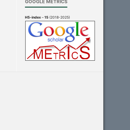
GOOGLE METRICS
H5-index
–
15
(2018-2025)