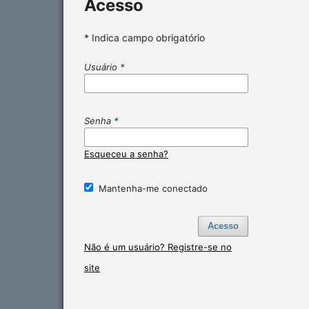
Acesso
* Indica campo obrigatório
Usuário
*
Senha
*
Esqueceu a senha?
Mantenha-me conectado
Acesso
Não é um usuário? Registre-se no
site