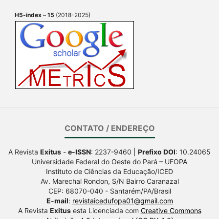
H5-index
–
15
(2018-2025)
CONTATO / ENDEREÇO
A Revista
Exitus
-
e-ISSN
: 2237-9460 |
Prefixo DOI
: 10.24065
Universidade Federal do Oeste do Pará – UFOPA
Instituto de Ciências da Educação/ICED
Av. Marechal Rondon, S/N Bairro Caranazal
CEP: 68070-040 - Santarém/PA/Brasil
E-mail
:
revistaicedufopa01@gmail.com
A Revista
Exitus
esta Licenciada com
Creative Commons