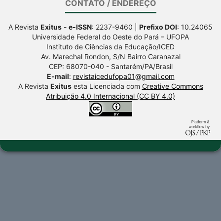
CONTATO / ENDEREÇO
A Revista
Exitus
-
e-ISSN
: 2237-9460 |
Prefixo DOI
: 10.24065
Universidade Federal do Oeste do Pará – UFOPA
Instituto de Ciências da Educação/ICED
Av. Marechal Rondon, S/N Bairro Caranazal
CEP: 68070-040 - Santarém/PA/Brasil
E-mail
:
revistaicedufopa01@gmail.com
A Revista
Exitus
esta Licenciada com
Creative Commons
Atribuição 4.0 Internacional (CC BY 4.0)