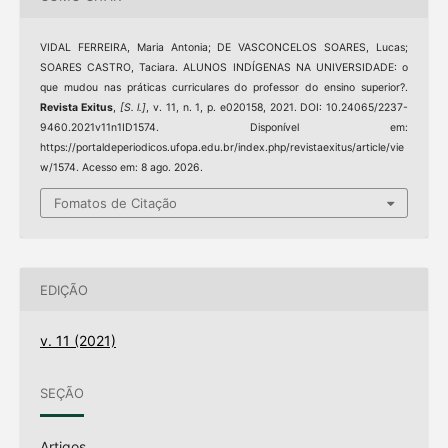
VIDAL FERREIRA, Maria Antonia; DE VASCONCELOS SOARES, Lucas;
SOARES CASTRO, Taciara. ALUNOS INDÍGENAS NA UNIVERSIDADE: o
que mudou nas práticas curriculares do professor do ensino superior?.
Revista Exitus
,
[S. l.]
, v. 11, n. 1, p. e020158, 2021. DOI: 10.24065/2237-
9460.2021v11n1ID1574. Disponível em:
https://portaldeperiodicos.ufopa.edu.br/index.php/revistaexitus/article/vie
w/1574. Acesso em: 8 ago. 2026.
Fomatos de Citação
EDIÇÃO
v. 11 (2021)
SEÇÃO
Artigos