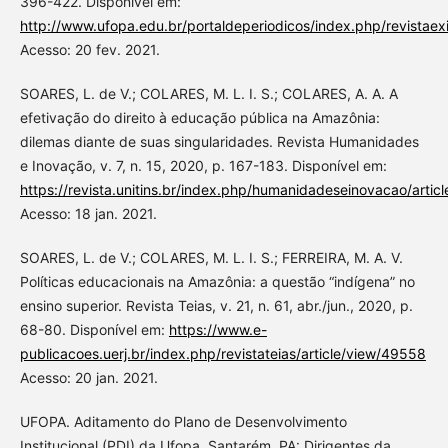
396-422. Disponível em:
http://www.ufopa.edu.br/portaldeperiodicos/index.php/revistaexi
Acesso: 20 fev. 2021.
SOARES, L. de V.; COLARES, M. L. I. S.; COLARES, A. A. A
efetivação do direito à educação pública na Amazônia:
dilemas diante de suas singularidades. Revista Humanidades
e Inovação, v. 7, n. 15, 2020, p. 167-183. Disponível em:
https://revista.unitins.br/index.php/humanidadeseinovacao/artic
Acesso: 18 jan. 2021.
SOARES, L. de V.; COLARES, M. L. I. S.; FERREIRA, M. A. V.
Políticas educacionais na Amazônia: a questão “indígena” no
ensino superior. Revista Teias, v. 21, n. 61, abr./jun., 2020, p.
68-80. Disponível em:
https://www.e-
publicacoes.uerj.br/index.php/revistateias/article/view/49558
Acesso: 20 jan. 2021.
UFOPA. Aditamento do Plano de Desenvolvimento
Institucional (PDI) da Ufopa. Santarém, PA: Dirigentes da