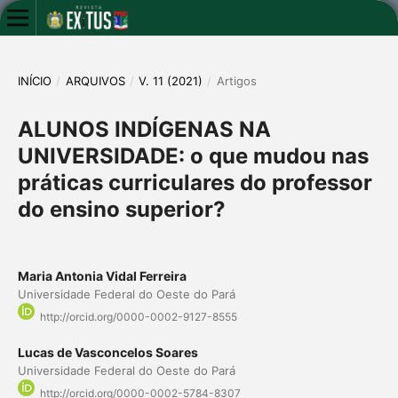
INÍCIO
/
ARQUIVOS
/
V. 11 (2021)
/
Artigos
ALUNOS INDÍGENAS NA
UNIVERSIDADE: o que mudou nas
práticas curriculares do professor
do ensino superior?
Maria Antonia Vidal Ferreira
Universidade Federal do Oeste do Pará
http://orcid.org/0000-0002-9127-8555
Lucas de Vasconcelos Soares
Universidade Federal do Oeste do Pará
http://orcid.org/0000-0002-5784-8307