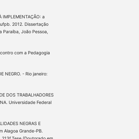
 À IMPLEMENTAÇÃO: a
 ufpb. 2012. Dissertação
a Paraíba, João Pessoa,
ncontro com a Pedagogia
 NEGRO. - Rio janeiro:
TIDADE DOS TRABALHADORES
. Universidade Federal
RIALIDADES NEGRAS E
em Alagoa Grande-PB.
. 213f.Tese (Doutorado em