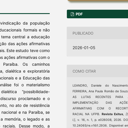
PDF
vindicação da população
ducacionais formais e não
PUBLICADO
 tema central a educação
ção das ações afirmativas
2026-01-05
iais. Este estudo teve como
as ações afirmativas com o
a Paraíba. Os caminhos
a, dialética e exploratória
COMO CITAR
cacionais e a Educação das
nálise foi o materialismo
LEANDRO, Daniele do Nascimento
ialética “possibilidade-
FERREIRA, Ana Paula Romão de Souz
AS LUTAS RECENTES PARA 
o discurso proclamado e o
IMPLEMENTAÇÃO DAS AÇÕE
anto, no ato de resistência
AFIRMATIVAS COM O RECORT
nacional e na Paraíba, se
RACIAL NA UFPB.
Revista Exitus
,
[
va a memória, o legado e as
l.]
, v. 16, n. 1, p. e026008, 2026. DO
e raciais. Desse modo, a
10.24065/re.v16i1.2936. Disponível e