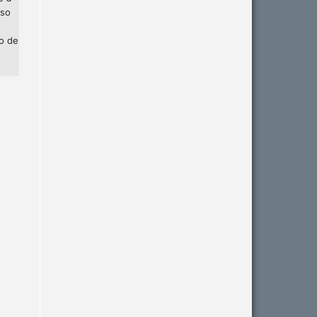
sso
ão de