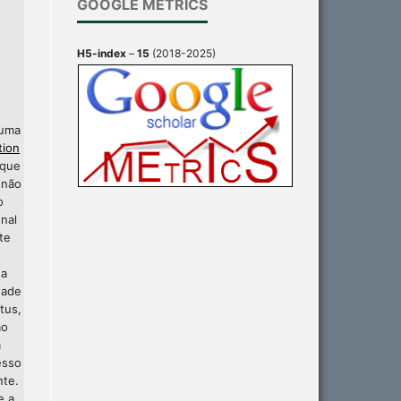
GOOGLE METRICS
H5-index
–
15
(2018-2025)
 uma
tion
 que
 não
o
nal
te
 a
dade
tus,
ão
a
esso
nte.
e a