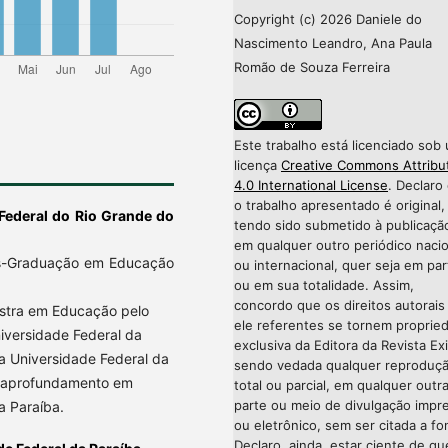
Copyright (c) 2026 Daniele do
Nascimento Leandro, Ana Paula
Romão de Souza Ferreira
Este trabalho está licenciado sob
licença
Creative Commons Attribu
4.0 International License
. Declaro
o trabalho apresentado é original,
Federal do Rio Grande do
tendo sido submetido à publicaçã
em qualquer outro periódico nacio
s-Graduação em Educação
ou internacional, quer seja em par
ou em sua totalidade. Assim,
concordo que os direitos autorais
estra em Educação pelo
ele referentes se tornem proprie
versidade Federal da
exclusiva da Editora da Revista Exi
a Universidade Federal da
sendo vedada qualquer reproduç
e aprofundamento em
total ou parcial, em qualquer outr
parte ou meio de divulgação impr
a Paraíba.
ou eletrônico, sem ser citada a fo
Declaro, ainda, estar ciente de qu