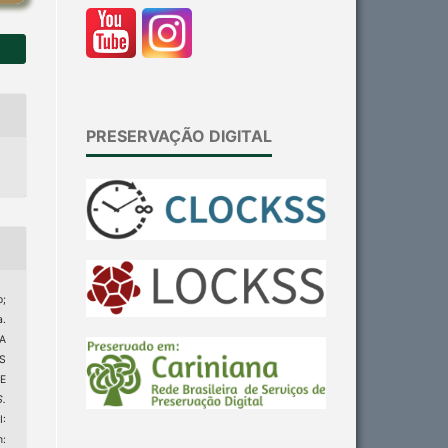
PRESERVAÇÃO DIGITAL
;
a.
A
S
E
S.
I:
m: