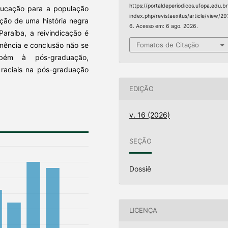
https://portaldeperiodicos.ufopa.edu.br
educação para a população
index.php/revistaexitus/article/view/2
ução de uma história negra
6. Acesso em: 6 ago. 2026.
 Paraíba, a reivindicação é
Fomatos de Citação
nência e conclusão não se
bém à pós-graduação,
 raciais na pós-graduação
EDIÇÃO
v. 16 (2026)
SEÇÃO
Dossiê
LICENÇA