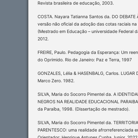
Revista brasileira de educação, 2003.
COSTA. Nayara Tatianna Santos da. DO DEBATE
versão não oficial da adoção das cotas raciais na
(Mestrado em Educação – universidade Federal d
2012.
FREIRE, Paulo. Pedagogia da Esperança: Um ree
do Oprimido. Rio de Janeiro: Paz e Terra, 1997
GONZALES, Lélia & HASENBALG, Carlos. LUGAR DE
Marco Zero. 1982.
SILVA, Maria do Socorro Pimentel da. A IDEN
NEGROS NA REALIDADE EDUCACIONAL PARAIBANA
da Paraíba, 1998. (Dissertação de mestrado).
SILVA, Maria do Socorro Pimentel da. TERRITO
PARENTESCO: uma realidade afrorreferenciada 
Orientador: Henrique Antunes Cunha Junior. 2022