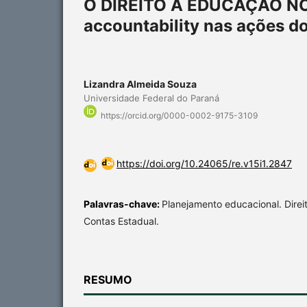
O DIREITO À EDUCAÇÃO N
accountability nas ações d
Lizandra Almeida Souza
Universidade Federal do Paraná
https://orcid.org/0000-0002-9175-3109
https://doi.org/10.24065/re.v15i1.2847
Palavras-chave:
Planejamento educacional. Direi
Contas Estadual.
RESUMO