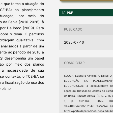
de que forma a atuação do
CE-BA) no planejamento
PDF
educação, por meio do
 da Bahia (2016-2026), à
por De Beco (2009). Para
PUBLICADO
 sobre o tema. O percurso
rdagem qualitativa, com
2025-07-16
analisados a partir de um
erente ao período de 2016 a
ty
desempenha um papel
COMO CITAR
ção por meio dos planos
r a necessidade de sua
SOUZA, Lizandra Almeida. O DIREITO
sse contexto, o TCE-BA se
EDUCAÇÃO NO PLANEJAMENT
 a fiscalização do uso dos
EDUCACIONAL: a accountability na
 plano.
ações do Tribunal de Contas do Esta
da Bahia.
Revista Exitus
,
[S. l.]
, v. 15, 
1, p. e025039, 2025. DOI
10.24065/re.v15i1.2847. Disponível e
https://portaldeperiodicos.ufopa.edu.br