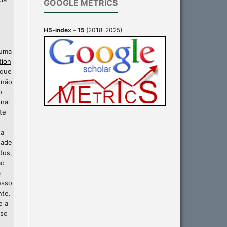
GOOGLE METRICS
H5-index
–
15
(2018-2025)
 uma
tion
 que
 não
o
nal
te
 a
dade
tus,
ão
a
esso
nte.
e a
sso