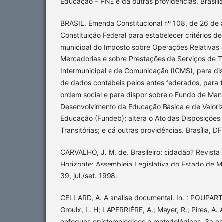
Educação – PNE e dá outras providências. Brasília
BRASIL. Emenda Constitucional nº 108, de 26 de 
Constituição Federal para estabelecer critérios de
municipal do Imposto sobre Operações Relativas 
Mercadorias e sobre Prestações de Serviços de T
Intermunicipal e de Comunicação (ICMS), para disc
de dados contábeis pelos entes federados, para 
ordem social e para dispor sobre o Fundo de Ma
Desenvolvimento da Educação Básica e de Valoriz
Educação (Fundeb); altera o Ato das Disposições 
Transitórias; e dá outras providências. Brasília, D
CARVALHO, J. M. de. Brasileiro: cidadão? Revista d
Horizonte: Assembleia Legislativa do Estado de Mi
39, jul./set. 1998.
CELLARD, A. A análise documental. In. : POUPART
Groulx, L. H; LAPERRIÉRE, A.; Mayer, R.; Pires, A. 
enfoques epistemológicos e metodológicos. 3a ed.