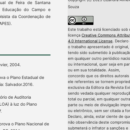
ual de Feira de Santana
Souza
sa Educação do Campo e
Bolsista da Coordenação de
APES).
Este trabalho está licenciado sob
licença
Creative Commons Attribu
4.0 International License
. Declaro
o trabalho apresentado é original,
tendo sido submetido à publicaçã
em qualquer outro periódico nacio
ou internacional, quer seja em par
evier, 2004.
ou em sua totalidade. Assim,
concordo que os direitos autorais
ova o Plano Estadual de
ele referentes se tornem proprie
ia: Salvador.2016.
exclusiva da Editora da Revista Exi
sendo vedada qualquer reproduç
io de Auditoria
total ou parcial, em qualquer outr
LOA) à luz do Plano
parte ou meio de divulgação impr
ou eletrônico, sem ser citada a fo
.
Declaro, ainda, estar ciente de qu
não observância deste compromi
prova o Plano Nacional de
submeterá o infrator a sanções e