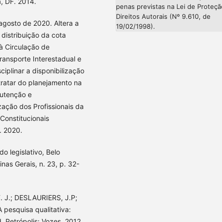
, DF. 2014.
penas previstas na Lei de Proteç
Direitos Autorais (Nº 9.610, de
agosto de 2020. Altera a
19/02/1998).
 distribuição da cota
à Circulação de
ransporte Interestadual e
iplinar a disponibilização
tratar do planejamento na
nutenção e
ação dos Profissionais da
Constitucionais
F. 2020.
o legislativo, Belo
nas Gerais, n. 23, p. 32-
. J.; DESLAURIERS, J.P;
A pesquisa qualitativa:
 Petrópolis: Vozes, 2012.