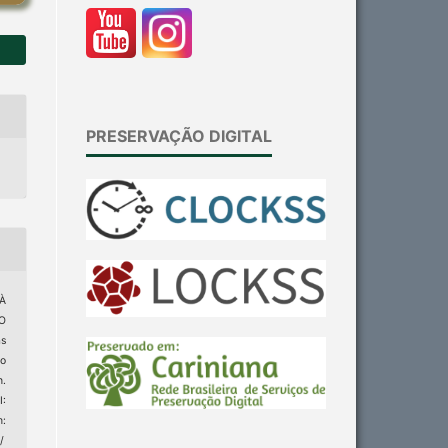
PRESERVAÇÃO DIGITAL
 À
O
s
do
n.
:
m:
/