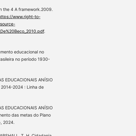
on the 4 A framework.2009.
https://www.right-to-
esource-
r_De%20Beco_2010.pdf
.
jamento educacional no
rasileira no período 1930-
AS EDUCACIONAIS ANÍSIO
 2014-2024 : Linha de
AS EDUCACIONAIS ANÍSIO
amento das metas do Plano
p, 2024.
MARSHALL, T. H. Cidadania,