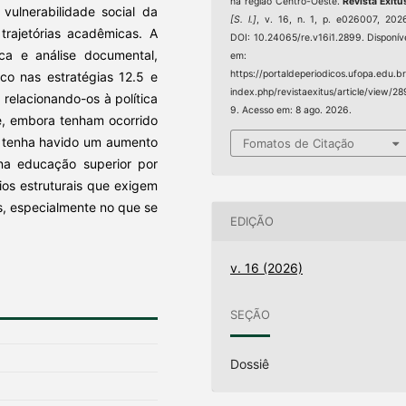
na região Centro-Oeste.
Revista Exitu
vulnerabilidade social da
[S. l.]
, v. 16, n. 1, p. e026007, 202
trajetórias acadêmicas. A
DOI: 10.24065/re.v16i1.2899. Disponív
ica e análise documental,
em:
https://portaldeperiodicos.ufopa.edu.br
o nas estratégias 12.5 e
index.php/revistaexitus/article/view/28
 relacionando-os à política
9. Acesso em: 8 ago. 2026.
ue, embora tenham ocorrido
e tenha havido um aumento
Fomatos de Citação
na educação superior por
ios estruturais que exigem
es, especialmente no que se
EDIÇÃO
v. 16 (2026)
SEÇÃO
Dossiê