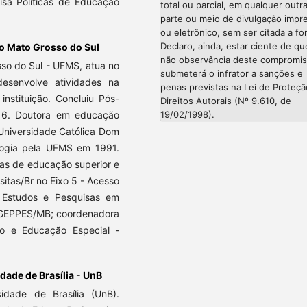
sa Políticas de Educação
total ou parcial, em qualquer outr
parte ou meio de divulgação impr
ou eletrônico, sem ser citada a fo
Declaro, ainda, estar ciente de qu
do Mato Grosso do Sul
não observância deste compromi
sso do Sul - UFMS, atua no
submeterá o infrator a sanções e
senvolve atividades na
penas previstas na Lei de Proteç
stituição. Concluiu Pós-
Direitos Autorais (Nº 9.610, de
19/02/1998).
6. Doutora em educação
niversidade Católica Dom
ogia pela UFMS em 1991.
cas de educação superior e
itas/Br no Eixo 5 - Acesso
 Estudos e Pesquisas em
r- GEPPES/MB; coordenadora
o e Educação Especial -
dade de Brasília - UnB
dade de Brasília (UnB).