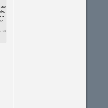
a
esso
nte.
e a
sso
ão de