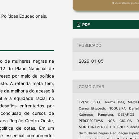
Políticas Educacionais.
PDF
PUBLICADO
2026-01-05
sso de mulheres negras na
12 do Plano Nacional de
esso por meio da política
ste. A referida meta tem,
COMO CITAR
 e da melhoria do acesso à
al e a equidade racial no
EVANGELISTA, Joelma Inês; MACIEL
desafios enfrentados por
Carina Elisabeth; NOGUEIRA, Daniel
 conclusão de cursos de
Xabregas Pamplona. DESAFIOS 
s na Região Centro-Oeste,
PERSPECTIVAS NOS CICLOS D
MONITORAMENTO DO PNE: o acess
política de cotas. Em um
de mulheres negras à educação superi
, é essencial compreender