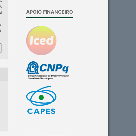
s
,
6.
APOIO FINANCEIRO
el
/
9