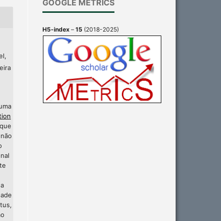
GOOGLE METRICS
H5-index
–
15
(2018-2025)
el,
eira
 uma
tion
 que
 não
o
nal
te
 a
dade
tus,
ão