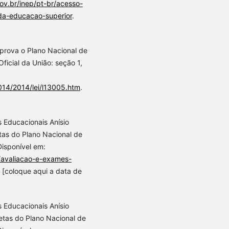
ov.br/inep/pt-br/acesso-
da-educacao-superior
.
Aprova o Plano Nacional de
ficial da União: seção 1,
2014/2014/lei/l13005.htm
.
s Educacionais Anísio
tas do Plano Nacional de
Disponível em:
/avaliacao-e-exames-
 [coloque aqui a data de
s Educacionais Anísio
etas do Plano Nacional de