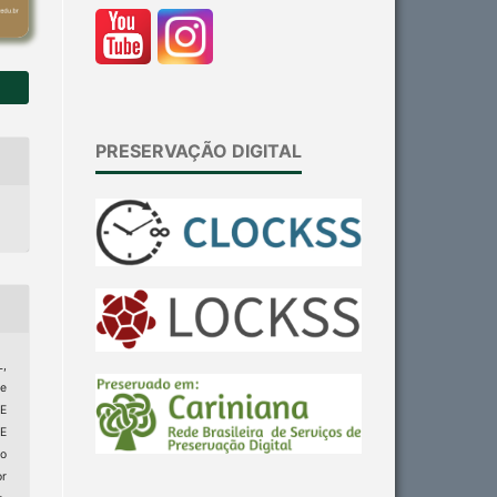
PRESERVAÇÃO DIGITAL
,
le
E
E
o
or