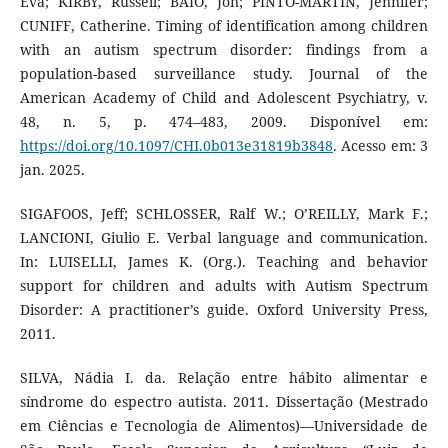
Eva; KIRBY, Russell; BAIO, Jon; PINTO-MARTIN, Jennifer;
CUNIFF, Catherine. Timing of identification among children
with an autism spectrum disorder: findings from a
population-based surveillance study. Journal of the
American Academy of Child and Adolescent Psychiatry, v.
48, n. 5, p. 474–483, 2009. Disponível em:
https://doi.org/10.1097/CHI.0b013e31819b3848
. Acesso em: 3
jan. 2025.
SIGAFOOS, Jeff; SCHLOSSER, Ralf W.; O’REILLY, Mark F.;
LANCIONI, Giulio E. Verbal language and communication.
In: LUISELLI, James K. (Org.). Teaching and behavior
support for children and adults with Autism Spectrum
Disorder: A practitioner’s guide. Oxford University Press,
2011.
SILVA, Nádia I. da. Relação entre hábito alimentar e
síndrome do espectro autista. 2011. Dissertação (Mestrado
em Ciências e Tecnologia de Alimentos)—Universidade de