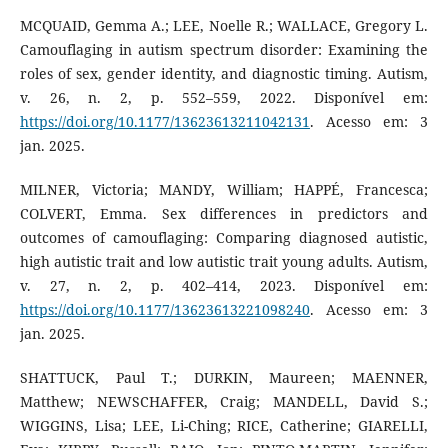
MCQUAID, Gemma A.; LEE, Noelle R.; WALLACE, Gregory L.
Camouflaging in autism spectrum disorder: Examining the
roles of sex, gender identity, and diagnostic timing. Autism,
v. 26, n. 2, p. 552–559, 2022. Disponível em:
https://doi.org/10.1177/13623613211042131
. Acesso em: 3
jan. 2025.
MILNER, Victoria; MANDY, William; HAPPÉ, Francesca;
COLVERT, Emma. Sex differences in predictors and
outcomes of camouflaging: Comparing diagnosed autistic,
high autistic trait and low autistic trait young adults. Autism,
v. 27, n. 2, p. 402–414, 2023. Disponível em:
https://doi.org/10.1177/13623613221098240
. Acesso em: 3
jan. 2025.
SHATTUCK, Paul T.; DURKIN, Maureen; MAENNER,
Matthew; NEWSCHAFFER, Craig; MANDELL, David S.;
WIGGINS, Lisa; LEE, Li-Ching; RICE, Catherine; GIARELLI,