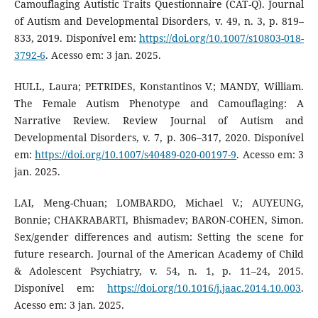
Camouflaging Autistic Traits Questionnaire (CAT-Q). Journal
of Autism and Developmental Disorders, v. 49, n. 3, p. 819–
833, 2019. Disponível em:
https://doi.org/10.1007/s10803-018-
3792-6
. Acesso em: 3 jan. 2025.
HULL, Laura; PETRIDES, Konstantinos V.; MANDY, William.
The Female Autism Phenotype and Camouflaging: A
Narrative Review. Review Journal of Autism and
Developmental Disorders, v. 7, p. 306–317, 2020. Disponível
em:
https://doi.org/10.1007/s40489-020-00197-9
. Acesso em: 3
jan. 2025.
LAI, Meng-Chuan; LOMBARDO, Michael V.; AUYEUNG,
Bonnie; CHAKRABARTI, Bhismadev; BARON-COHEN, Simon.
Sex/gender differences and autism: Setting the scene for
future research. Journal of the American Academy of Child
& Adolescent Psychiatry, v. 54, n. 1, p. 11–24, 2015.
Disponível em:
https://doi.org/10.1016/j.jaac.2014.10.003
.
Acesso em: 3 jan. 2025.