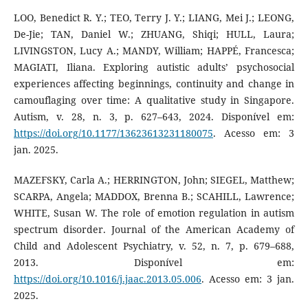
LOO, Benedict R. Y.; TEO, Terry J. Y.; LIANG, Mei J.; LEONG,
De-Jie; TAN, Daniel W.; ZHUANG, Shiqi; HULL, Laura;
LIVINGSTON, Lucy A.; MANDY, William; HAPPÉ, Francesca;
MAGIATI, Iliana. Exploring autistic adults’ psychosocial
experiences affecting beginnings, continuity and change in
camouflaging over time: A qualitative study in Singapore.
Autism, v. 28, n. 3, p. 627–643, 2024. Disponível em:
https://doi.org/10.1177/13623613231180075
. Acesso em: 3
jan. 2025.
MAZEFSKY, Carla A.; HERRINGTON, John; SIEGEL, Matthew;
SCARPA, Angela; MADDOX, Brenna B.; SCAHILL, Lawrence;
WHITE, Susan W. The role of emotion regulation in autism
spectrum disorder. Journal of the American Academy of
Child and Adolescent Psychiatry, v. 52, n. 7, p. 679–688,
2013. Disponível em:
https://doi.org/10.1016/j.jaac.2013.05.006
. Acesso em: 3 jan.
2025.