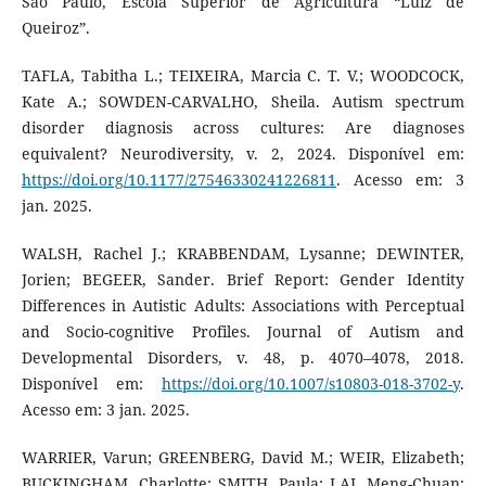
São Paulo, Escola Superior de Agricultura “Luiz de
Queiroz”.
TAFLA, Tabitha L.; TEIXEIRA, Marcia C. T. V.; WOODCOCK,
Kate A.; SOWDEN-CARVALHO, Sheila. Autism spectrum
disorder diagnosis across cultures: Are diagnoses
equivalent? Neurodiversity, v. 2, 2024. Disponível em:
https://doi.org/10.1177/27546330241226811
. Acesso em: 3
jan. 2025.
WALSH, Rachel J.; KRABBENDAM, Lysanne; DEWINTER,
Jorien; BEGEER, Sander. Brief Report: Gender Identity
Differences in Autistic Adults: Associations with Perceptual
and Socio-cognitive Profiles. Journal of Autism and
Developmental Disorders, v. 48, p. 4070–4078, 2018.
Disponível em:
https://doi.org/10.1007/s10803-018-3702-y
.
Acesso em: 3 jan. 2025.
WARRIER, Varun; GREENBERG, David M.; WEIR, Elizabeth;
BUCKINGHAM, Charlotte; SMITH, Paula; LAI, Meng-Chuan;