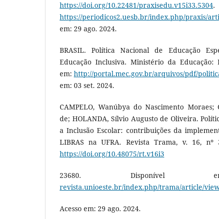
https://doi.org/10.22481/praxisedu.v15i33.5304
.
https://periodicos2.uesb.br/index.php/praxis/art
em: 29 ago. 2024.
BRASIL. Política Nacional de Educação Esp
Educação Inclusiva. Ministério da Educação: B
em:
http://portal.mec.gov.br/arquivos/pdf/politi
em: 03 set. 2024.
CAMPELO, Wanúbya do Nascimento Moraes; OL
de; HOLANDA, Sílvio Augusto de Oliveira. Políti
a Inclusão Escolar: contribuições da implemen
LIBRAS na UFRA. Revista Trama, v. 16, nº 3
https://doi.org/10.48075/rt.v16i3
23680. Disponív
revista.unioeste.br/index.php/trama/article/view
Acesso em: 29 ago. 2024.