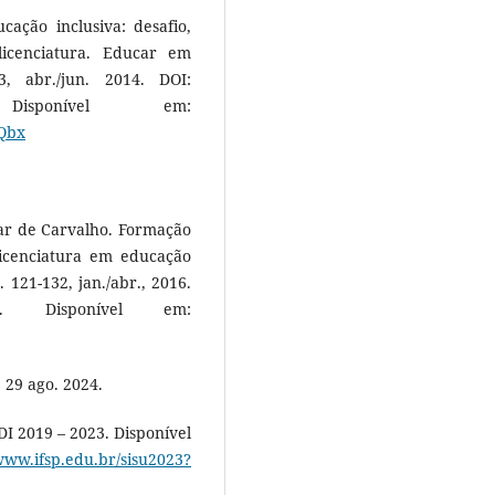
ação inclusiva: desafio,
licenciatura. Educar em
3, abr./jun. 2014. DOI:
sponível em:
zQbx
r de Carvalho. Formação
icenciatura em educação
. 121-132, jan./abr., 2016.
. Disponível em:
 29 ago. 2024.
DI 2019 – 2023. Disponível
/www.ifsp.edu.br/sisu2023?