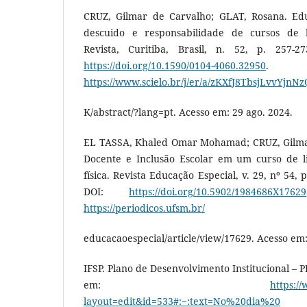
CRUZ, Gilmar de Carvalho; GLAT, Rosana. Educ
descuido e responsabilidade de cursos de 
Revista, Curitiba, Brasil, n. 52, p. 257-27
https://doi.org/10.1590/0104-4060.32950
. Di
https://www.scielo.br/j/er/a/zKXfJ8TbsjLvvYjnN
K/abstract/?lang=pt. Acesso em: 29 ago. 2024.
EL TASSA, Khaled Omar Mohamad; CRUZ, Gilma
Docente e Inclusão Escolar em um curso de l
física. Revista Educação Especial, v. 29, nº 54, p
DOI:
https://doi.org/10.5902/1984686X17629
https://periodicos.ufsm.br/
educacaoespecial/article/view/17629. Acesso em:
IFSP. Plano de Desenvolvimento Institucional – P
em:
https:/
layout=edit&id=533#:~:text=No%20dia%20