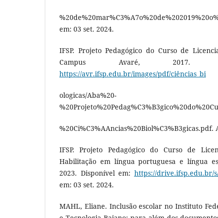
%20de%20mar%C3%A7o%20de%202019%20o%20
em: 03 set. 2024.
IFSP. Projeto Pedagógico do Curso de Licencia
Campus Avaré, 2017. Di
https://avr.ifsp.edu.br/images/pdf/ciências_bi
ologicas/Aba%20-
%20Projeto%20Pedag%C3%B3gico%20do%20Cur
%20Ci%C3%AAncias%20Biol%C3%B3gicas.pdf. Ace
IFSP. Projeto Pedagógico do Curso de Lice
Habilitação em língua portuguesa e língua e
2023. Disponível em:
https://drive.ifsp.edu.br
em: 03 set. 2024.
MAHL, Eliane. Inclusão escolar no Instituto Fed
e Tecnologia Baiano: para além dos documentos?