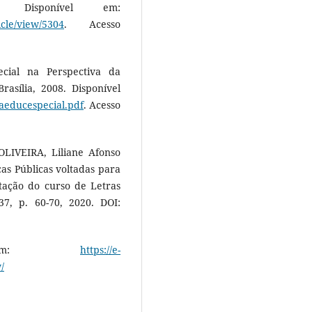
 Disponível em:
icle/view/5304
. Acesso
ecial na Perspectiva da
rasília, 2008. Disponível
caeducespecial.pdf
. Acesso
IVEIRA, Liliane Afonso
cas Públicas voltadas para
tação do curso de Letras
7, p. 60-70, 2020. DOI:
el em:
https://e-
/