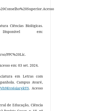
Conselho%20Superior.Acesso
tura Ciências Biológicas.
sponível em:
so/PPC%20Lic.
sso em: 03 set. 2024.
nciatura em Letras com
spanhola. Campus Avaré,
/s/vh9Kvs6siargkYS
. Acesso
eral de Educação, Ciência
 Revista Cocar, v. 18, nº