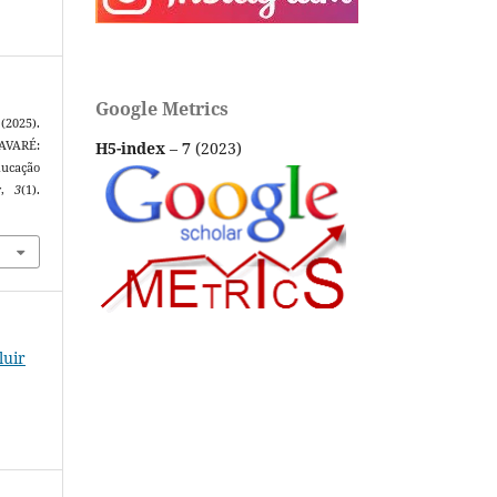
Google Metrics
 (2025).
H5-index
–
7
(2023)
VARÉ:
ucação
r
,
3
(1).
luir