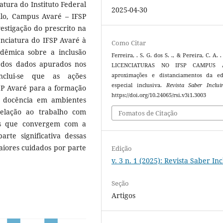
iatura do Instituto Federal
2025-04-30
ulo, Campus Avaré – IFSP
vestigação do prescrito na
enciatura do IFSP Avaré à
Como Citar
dêmica sobre a inclusão
Ferreira, . S. G. dos S. ., & Pereira, C. A. .
o dos dados apurados nos
LICENCIATURAS NO IFSP CAMPUS A
nclui-se que as ações
aproximações e distanciamentos da ed
especial inclusiva.
Revista Saber Inclui
FSP Avaré para a formação
https://doi.org/10.24065/rsi.v3i1.3003
a docência em ambientes
relação ao trabalho com
Fomatos de Citação
ços que convergem com a
arte significativa dessas
aiores cuidados por parte
Edição
v. 3 n. 1 (2025): Revista Saber Inc
Seção
Artigos