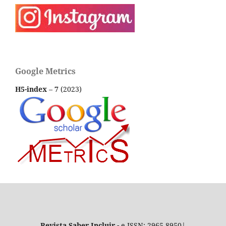
Google Metrics
H5-index
–
7
(2023)
Revista Saber Incluir -
e-ISSN: 2965-8950|