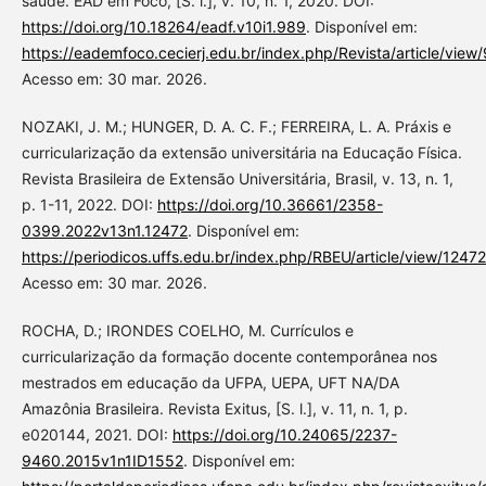
saúde. EAD em Foco, [S. l.], v. 10, n. 1, 2020. DOI:
https://doi.org/10.18264/eadf.v10i1.989
. Disponível em:
https://eademfoco.cecierj.edu.br/index.php/Revista/article/view
Acesso em: 30 mar. 2026.
NOZAKI, J. M.; HUNGER, D. A. C. F.; FERREIRA, L. A. Práxis e
curricularização da extensão universitária na Educação Física.
Revista Brasileira de Extensão Universitária, Brasil, v. 13, n. 1,
p. 1-11, 2022. DOI:
https://doi.org/10.36661/2358-
0399.2022v13n1.12472
. Disponível em:
https://periodicos.uffs.edu.br/index.php/RBEU/article/view/12472
Acesso em: 30 mar. 2026.
ROCHA, D.; IRONDES COELHO, M. Currículos e
curricularização da formação docente contemporânea nos
mestrados em educação da UFPA, UEPA, UFT NA/DA
Amazônia Brasileira. Revista Exitus, [S. l.], v. 11, n. 1, p.
e020144, 2021. DOI:
https://doi.org/10.24065/2237-
9460.2015v1n1ID1552
. Disponível em: