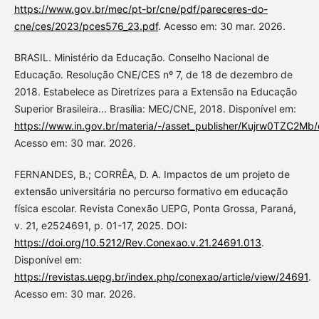
https://www.gov.br/mec/pt-br/cne/pdf/pareceres-do-
cne/ces/2023/pces576_23.pdf
. Acesso em: 30 mar. 2026.
BRASIL. Ministério da Educação. Conselho Nacional de
Educação. Resolução CNE/CES nº 7, de 18 de dezembro de
2018. Estabelece as Diretrizes para a Extensão na Educação
Superior Brasileira... Brasília: MEC/CNE, 2018. Disponível em:
https://www.in.gov.br/materia/-/asset_publisher/Kujrw0TZC2Mb
Acesso em: 30 mar. 2026.
FERNANDES, B.; CORRÊA, D. A. Impactos de um projeto de
extensão universitária no percurso formativo em educação
física escolar. Revista Conexão UEPG, Ponta Grossa, Paraná,
v. 21, e2524691, p. 01-17, 2025. DOI:
https://doi.org/10.5212/Rev.Conexao.v.21.24691.013
.
Disponível em:
https://revistas.uepg.br/index.php/conexao/article/view/24691
.
Acesso em: 30 mar. 2026.