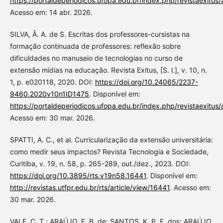
https://portaldeperiodicos.ufopa.edu.br/index.php/revistaexitus/
Acesso em: 14 abr. 2026.
SILVA, Â. A. de S. Escritas dos professores-cursistas na
formação continuada de professores: reflexão sobre
dificuldades no manuseio de tecnologias no curso de
extensão mídias na educação. Revista Exitus, [S. l.], v. 10, n.
1, p. e020118, 2020. DOI:
https://doi.org/10.24065/2237-
9460.2020v10n1ID1475
. Disponível em:
https://portaldeperiodicos.ufopa.edu.br/index.php/revistaexitus/
Acesso em: 30 mar. 2026.
SPATTI, A. C., et al. Curricularização da extensão universitária:
como medir seus impactos? Revista Tecnologia e Sociedade,
Curitiba, v. 19, n. 58, p. 265-289, out./dez., 2023. DOI:
https://doi.org/10.3895/rts.v19n58.16441
. Disponível em:
http://revistas.utfpr.edu.br/rts/article/view/16441
. Acesso em:
30 mar. 2026.
VALE, C. T.; ARAÚJO, E. B. de; SANTOS, K. P. F. dos; ARAÚJO,