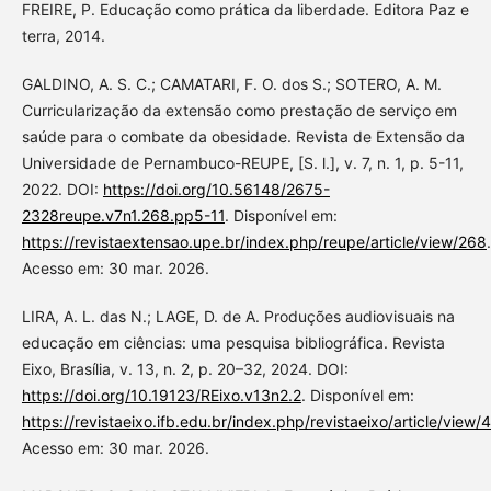
FREIRE, P. Educação como prática da liberdade. Editora Paz e
terra, 2014.
GALDINO, A. S. C.; CAMATARI, F. O. dos S.; SOTERO, A. M.
Curricularização da extensão como prestação de serviço em
saúde para o combate da obesidade. Revista de Extensão da
Universidade de Pernambuco-REUPE, [S. l.], v. 7, n. 1, p. 5-11,
2022. DOI:
https://doi.org/10.56148/2675-
2328reupe.v7n1.268.pp5-11
. Disponível em:
https://revistaextensao.upe.br/index.php/reupe/article/view/268
.
Acesso em: 30 mar. 2026.
LIRA, A. L. das N.; LAGE, D. de A. Produções audiovisuais na
educação em ciências: uma pesquisa bibliográfica. Revista
Eixo, Brasília, v. 13, n. 2, p. 20–32, 2024. DOI:
https://doi.org/10.19123/REixo.v13n2.2
. Disponível em:
https://revistaeixo.ifb.edu.br/index.php/revistaeixo/article/view/4
Acesso em: 30 mar. 2026.