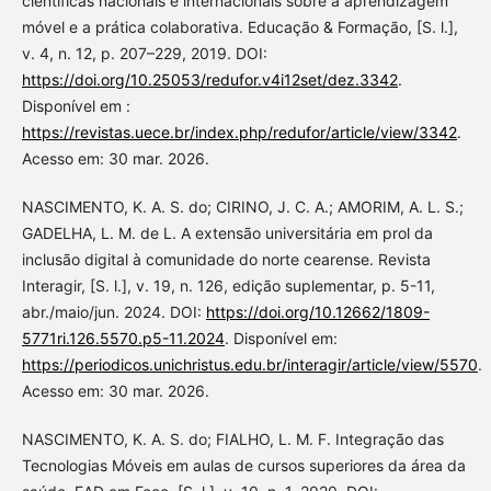
científicas nacionais e internacionais sobre a aprendizagem
móvel e a prática colaborativa. Educação & Formação, [S. l.],
v. 4, n. 12, p. 207–229, 2019. DOI:
https://doi.org/10.25053/redufor.v4i12set/dez.3342
.
Disponível em :
https://revistas.uece.br/index.php/redufor/article/view/3342
.
Acesso em: 30 mar. 2026.
NASCIMENTO, K. A. S. do; CIRINO, J. C. A.; AMORIM, A. L. S.;
GADELHA, L. M. de L. A extensão universitária em prol da
inclusão digital à comunidade do norte cearense. Revista
Interagir, [S. l.], v. 19, n. 126, edição suplementar, p. 5-11,
abr./maio/jun. 2024. DOI:
https://doi.org/10.12662/1809-
5771ri.126.5570.p5-11.2024
. Disponível em:
https://periodicos.unichristus.edu.br/interagir/article/view/5570
.
Acesso em: 30 mar. 2026.
NASCIMENTO, K. A. S. do; FIALHO, L. M. F. Integração das
Tecnologias Móveis em aulas de cursos superiores da área da