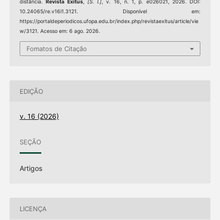
distância.
Revista Exitus
,
[S. l.]
, v. 16, n. 1, p. e026021, 2026. DOI:
10.24065/re.v16i1.3121. Disponível em:
https://portaldeperiodicos.ufopa.edu.br/index.php/revistaexitus/article/vie
w/3121. Acesso em: 6 ago. 2026.
Fomatos de Citação
EDIÇÃO
v. 16 (2026)
SEÇÃO
Artigos
LICENÇA