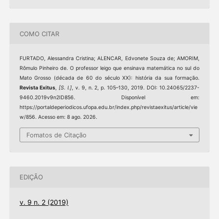
COMO CITAR
FURTADO, Alessandra Cristina; ALENCAR, Edvonete Souza de; AMORIM,
Rômulo Pinheiro de. O professor leigo que ensinava matemática no sul do
Mato Grosso (década de 60 do século XX): história da sua formação.
Revista Exitus
,
[S. l.]
, v. 9, n. 2, p. 105–130, 2019. DOI: 10.24065/2237-
9460.2019v9n2ID856. Disponível em:
https://portaldeperiodicos.ufopa.edu.br/index.php/revistaexitus/article/vie
w/856. Acesso em: 8 ago. 2026.
Fomatos de Citação
EDIÇÃO
v. 9 n. 2 (2019)