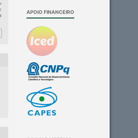
m:
/
APOIO FINANCEIRO
93