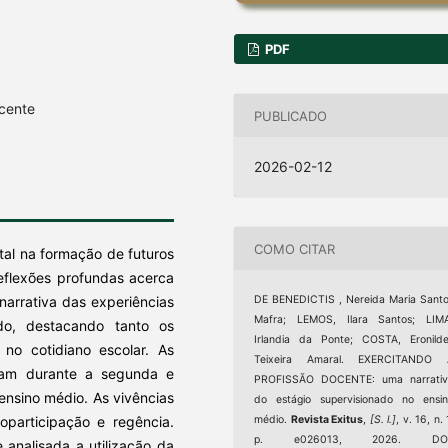
PDF
ocente
PUBLICADO
2026-02-12
COMO CITAR
al na formação de futuros
reflexões profundas acerca
narrativa das experiências
DE BENEDICTIS , Nereida Maria Sant
Mafra; LEMOS, Ilara Santos; LIMA
do, destacando tanto os
Irlandia da Ponte; COSTA, Eronild
no cotidiano escolar. As
Teixeira Amaral. EXERCITANDO 
ram durante a segunda e
PROFISSÃO DOCENTE: uma narrativ
 ensino médio. As vivências
do estágio supervisionado no ensi
oparticipação e regência.
médio.
Revista Exitus
,
[S. l.]
, v. 16, n. 
p. e026013, 2026. DOI
e analisada a utilização da