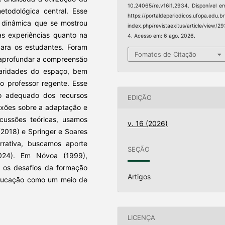
10.24065/re.v16i1.2934. Disponível e
todológica central. Esse
https://portaldeperiodicos.ufopa.edu.br
a dinâmica que se mostrou
index.php/revistaexitus/article/view/2
as experiências quanto na
4. Acesso em: 6 ago. 2026.
para os estudantes. Foram
Fomatos de Citação
 aprofundar a compreensão
cularidades do espaço, bem
 o professor regente. Esse
uso adequado dos recursos
EDIÇÃO
exões sobre a adaptação e
scussões teóricas, usamos
v. 16 (2026)
 (2018) e Springer e Soares
rativa, buscamos aporte
SEÇÃO
024). Em Nóvoa (1999),
e os desafios da formação
Artigos
ducação como um meio de
LICENÇA