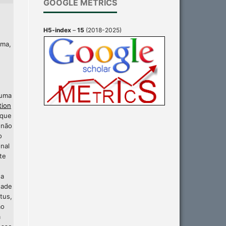
GOOGLE METRICS
H5-index
–
15
(2018-2025)
ima,
 uma
tion
 que
 não
o
nal
te
 a
dade
tus,
ão
a