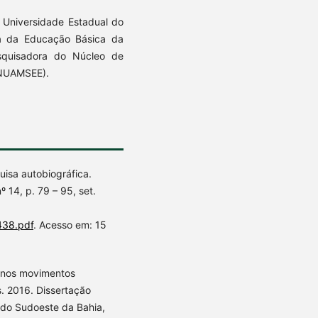
Universidade Estadual do
a da Educação Básica da
squisadora do Núcleo de
(NUAMSEE).
isa autobiográfica.
 14, p. 79 – 95, set.
1438.pdf
. Acesso em: 15
a nos movimentos
. 2016. Dissertação
do Sudoeste da Bahia,