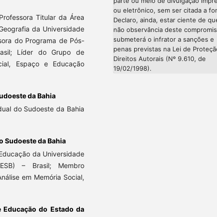
parte ou meio de divulgação impr
ou eletrônico, sem ser citada a fo
rofessora Titular da Área
Declaro, ainda, estar ciente de qu
Geografia da Universidade
não observância deste compromi
submeterá o infrator a sanções e
ssora do Programa de Pós-
penas previstas na Lei de Proteç
sil; Líder do Grupo de
Direitos Autorais (Nº 9.610, de
ial, Espaço e Educação
19/02/1998).
udoeste da Bahia
dual do Sudoeste da Bahia
o Sudoeste da Bahia
Educação da Universidade
ESB) – Brasil; Membro
nálise em Memória Social,
de Educação do Estado da