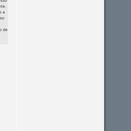
esso
nte.
e a
sso
ão de