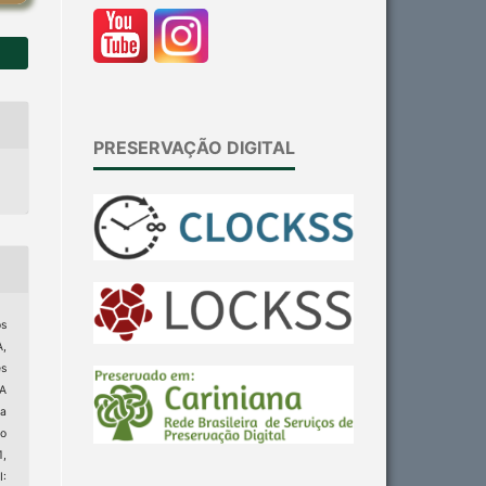
PRESERVAÇÃO DIGITAL
os
,
es
A
a
no
1,
: