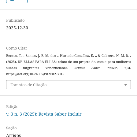
Publicado
2025-12-30
Como Citar
Bentes, T. ., Santos, J. B. M. dos ., Hurtado-González, E. ., & Cabrera, N. M. R. .
(2025). DE ELLAS PARA ELLAS: relato de um projeto de, com e para mulheres
surdas migrantes venezuelanas.
Revista Saber Incluir
,
3
(3).
https://doi.org/10.24065/rsi.v3i2.3015
Fomatos de Citação
Edição
v. 3 n. 3 (2025): Revista Saber Incluir
Seção
Artigos