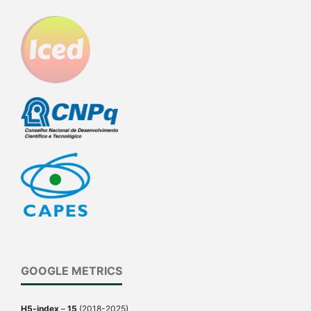
GOOGLE METRICS
H5-index
–
15
(2018-2025)