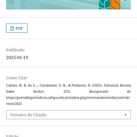
PDF
Publicado
2025-01-19
Como Citar
Calixto, H. R. da S. ., Cavalcante, E. B., & Pinheiro, D. (2025). Editorial.
Revista
Saber Incluir
,
2
(3). Recuperado de
https://portaldeperiodicos.ufopa.edu.br/index.php/revistasaberincluir/article/
view/2821
Fomatos de Citação
Edição