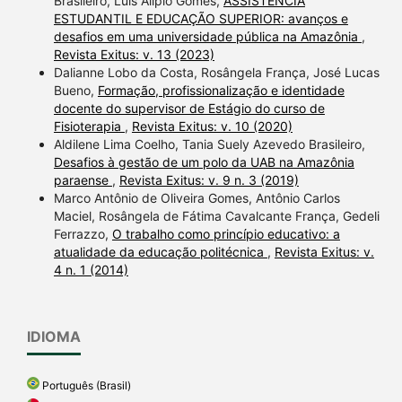
Brasileiro, Luís Alípio Gomes,
ASSISTÊNCIA
ESTUDANTIL E EDUCAÇÃO SUPERIOR: avanços e
desafios em uma universidade pública na Amazônia
,
Revista Exitus: v. 13 (2023)
Dalianne Lobo da Costa, Rosângela França, José Lucas
Bueno,
Formação, profissionalização e identidade
docente do supervisor de Estágio do curso de
Fisioterapia
,
Revista Exitus: v. 10 (2020)
Aldilene Lima Coelho, Tania Suely Azevedo Brasileiro,
Desafios à gestão de um polo da UAB na Amazônia
paraense
,
Revista Exitus: v. 9 n. 3 (2019)
Marco Antônio de Oliveira Gomes, Antônio Carlos
Maciel, Rosângela de Fátima Cavalcante França, Gedeli
Ferrazzo,
O trabalho como princípio educativo: a
atualidade da educação politécnica
,
Revista Exitus: v.
4 n. 1 (2014)
IDIOMA
Português (Brasil)