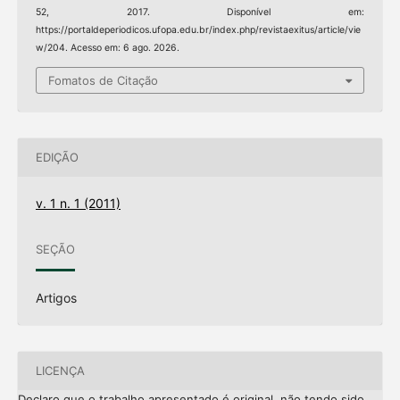
52, 2017. Disponível em:
https://portaldeperiodicos.ufopa.edu.br/index.php/revistaexitus/article/vie
w/204. Acesso em: 6 ago. 2026.
Fomatos de Citação
EDIÇÃO
v. 1 n. 1 (2011)
SEÇÃO
Artigos
LICENÇA
Declaro que o trabalho apresentado é original, não tendo sido