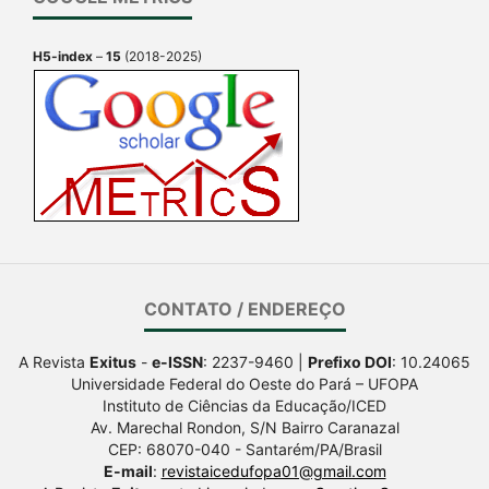
H5-index
–
15
(2018-2025)
CONTATO / ENDEREÇO
A Revista
Exitus
-
e-ISSN
: 2237-9460 |
Prefixo DOI
: 10.24065
Universidade Federal do Oeste do Pará – UFOPA
Instituto de Ciências da Educação/ICED
Av. Marechal Rondon, S/N Bairro Caranazal
CEP: 68070-040 - Santarém/PA/Brasil
E-mail
:
revistaicedufopa01@gmail.com